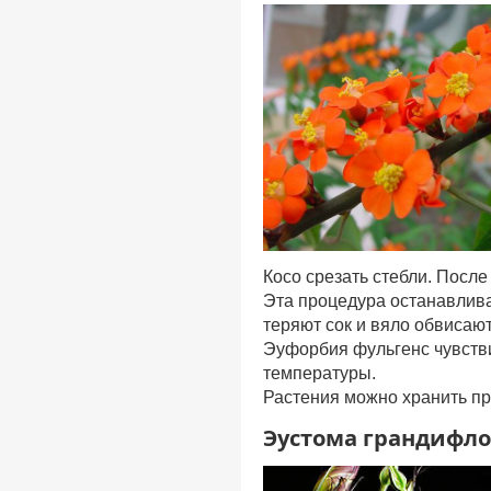
Косо срезать стебли. После 
Эта процедура останавлива
теряют сок и вяло обвисают
Эуфорбия фульгенс чувстви
температуры.
Растения можно хранить пр
Эустома
грандифл