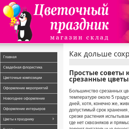
Data security
Payday loans UK
A Risk Free and Transparent Option
Как дольше сох
Главная
Свадебная флористика
Простые советы 
срезанные цветы
Цветочные композиции
Оформление мероприятий
Большинство срезанных цв
температуре около 5 градус
Новогоднее оформление
дней, хотя, конечно же, жи
Оформление интерьеров
допустимый срок хранения 
срезке растения испытывают
Цветы к празднику
где нет сквозняков и прямы
теряют питательные вещест