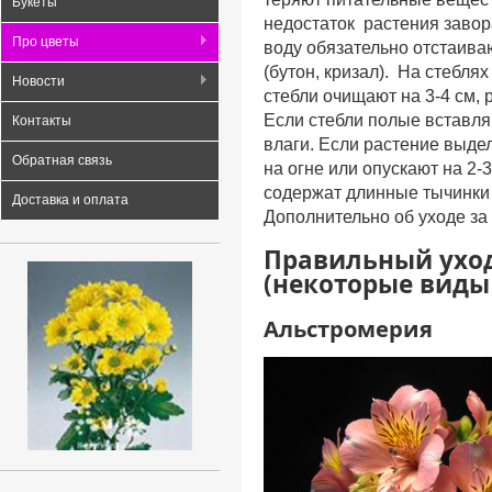
Букеты
недостаток растения завор
Про цветы
воду обязательно отстаива
(бутон, кризал). На стебл
Новости
стебли очищают на 3-4 см, 
Если стебли полые вставля
Контакты
влаги. Если растение выде
Обратная связь
на огне или опускают на 2-
содержат длинные тычинки 
Доставка и оплата
Дополнительно об уходе за
Правильный уход
(некоторые виды 
Альстромерия