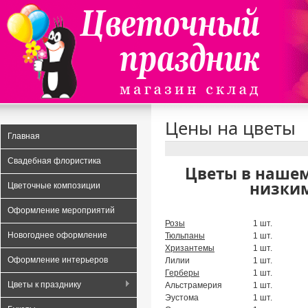
Data security
Payday loans UK
A Risk Free and Transparent Option
Цены на цветы
Главная
Свадебная флористика
Цветы в наше
низким
Цветочные композиции
Оформление мероприятий
Розы
1 шт.
Новогоднее оформление
Тюльпаны
1 шт.
Хризантемы
1 шт.
Оформление интерьеров
Лилии
1 шт.
Герберы
1 шт.
Цветы к празднику
Альстрамерия
1 шт.
Эустома
1 шт.